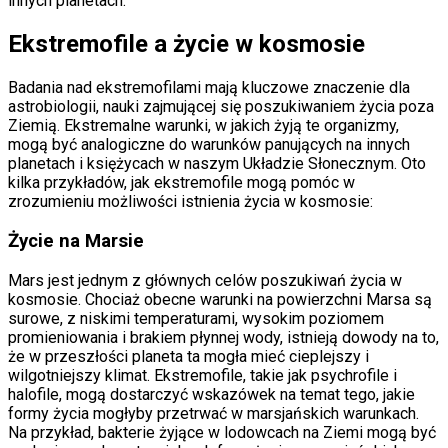
innych planetach.
Ekstremofile a życie w kosmosie
Badania nad ekstremofilami mają kluczowe znaczenie dla
astrobiologii, nauki zajmującej się poszukiwaniem życia poza
Ziemią. Ekstremalne warunki, w jakich żyją te organizmy,
mogą być analogiczne do warunków panujących na innych
planetach i księżycach w naszym Układzie Słonecznym. Oto
kilka przykładów, jak ekstremofile mogą pomóc w
zrozumieniu możliwości istnienia życia w kosmosie:
Życie na Marsie
Mars jest jednym z głównych celów poszukiwań życia w
kosmosie. Chociaż obecne warunki na powierzchni Marsa są
surowe, z niskimi temperaturami, wysokim poziomem
promieniowania i brakiem płynnej wody, istnieją dowody na to,
że w przeszłości planeta ta mogła mieć cieplejszy i
wilgotniejszy klimat. Ekstremofile, takie jak psychrofile i
halofile, mogą dostarczyć wskazówek na temat tego, jakie
formy życia mogłyby przetrwać w marsjańskich warunkach.
Na przykład, bakterie żyjące w lodowcach na Ziemi mogą być