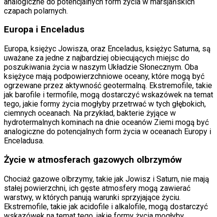
analogiczne do potencjalnych form życia w marsjańskich
czapach polarnych.
Europa i Enceladus
Europa, księżyc Jowisza, oraz Enceladus, księżyc Saturna, są
uważane za jedne z najbardziej obiecujących miejsc do
poszukiwania życia w naszym Układzie Słonecznym. Oba
księżyce mają podpowierzchniowe oceany, które mogą być
ogrzewane przez aktywność geotermalną. Ekstremofile, takie
jak barofile i termofile, mogą dostarczyć wskazówek na temat
tego, jakie formy życia mogłyby przetrwać w tych głębokich,
ciemnych oceanach. Na przykład, bakterie żyjące w
hydrotermalnych kominach na dnie oceanów Ziemi mogą być
analogiczne do potencjalnych form życia w oceanach Europy i
Enceladusa.
Życie w atmosferach gazowych olbrzymów
Chociaż gazowe olbrzymy, takie jak Jowisz i Saturn, nie mają
stałej powierzchni, ich gęste atmosfery mogą zawierać
warstwy, w których panują warunki sprzyjające życiu.
Ekstremofile, takie jak acidofile i alkalofile, mogą dostarczyć
wskazówek na temat tego, jakie formy życia mogłyby