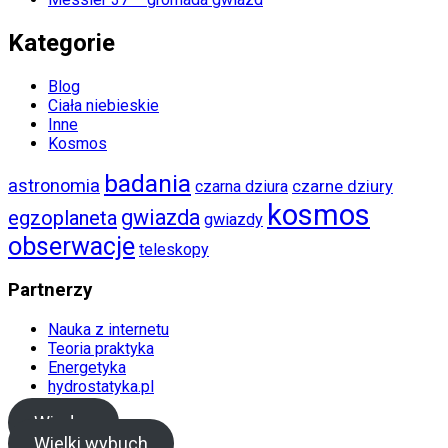
Kategorie
Blog
Ciała niebieskie
Inne
Kosmos
badania
astronomia
czarna dziura
czarne dziury
kosmos
gwiazda
egzoplaneta
gwiazdy
obserwacje
teleskopy
Partnerzy
Nauka z internetu
Teoria praktyka
Energetyka
hydrostatyka.pl
Wiedza
Wielki wybuch