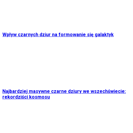
Wpływ czarnych dziur na formowanie się galaktyk
Najbardziej masywne czarne dziury we wszechświecie:
rekordziści kosmosu