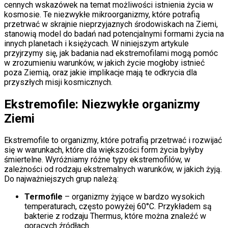
cennych wskazówek na temat możliwości istnienia życia w
kosmosie. Te niezwykłe mikroorganizmy, które potrafią
przetrwać w skrajnie nieprzyjaznych środowiskach na Ziemi,
stanowią model do badań nad potencjalnymi formami życia na
innych planetach i księżycach. W niniejszym artykule
przyjrzymy się, jak badania nad ekstremofilami mogą pomóc
w zrozumieniu warunków, w jakich życie mogłoby istnieć
poza Ziemią, oraz jakie implikacje mają te odkrycia dla
przyszłych misji kosmicznych.
Ekstremofile: Niezwykłe organizmy
Ziemi
Ekstremofile to organizmy, które potrafią przetrwać i rozwijać
się w warunkach, które dla większości form życia byłyby
śmiertelne. Wyróżniamy różne typy ekstremofilów, w
zależności od rodzaju ekstremalnych warunków, w jakich żyją.
Do najważniejszych grup należą:
Termofile
– organizmy żyjące w bardzo wysokich
temperaturach, często powyżej 60°C. Przykładem są
bakterie z rodzaju Thermus, które można znaleźć w
gorących źródłach.