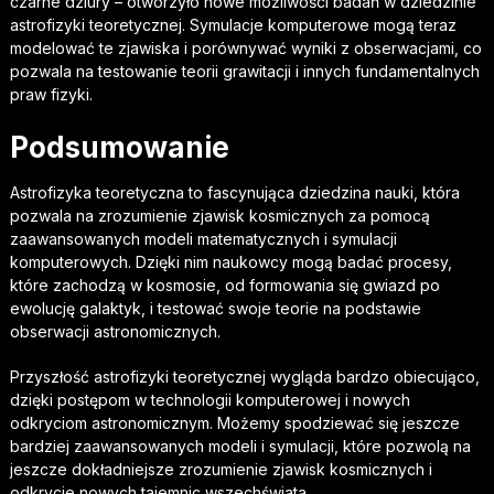
czarne dziury – otworzyło nowe możliwości badań w dziedzinie
astrofizyki teoretycznej. Symulacje komputerowe mogą teraz
modelować te zjawiska i porównywać wyniki z obserwacjami, co
pozwala na testowanie teorii grawitacji i innych fundamentalnych
praw fizyki.
Podsumowanie
Astrofizyka teoretyczna to fascynująca dziedzina nauki, która
pozwala na zrozumienie zjawisk kosmicznych za pomocą
zaawansowanych modeli matematycznych i symulacji
komputerowych. Dzięki nim naukowcy mogą badać procesy,
które zachodzą w kosmosie, od formowania się gwiazd po
ewolucję galaktyk, i testować swoje teorie na podstawie
obserwacji astronomicznych.
Przyszłość astrofizyki teoretycznej wygląda bardzo obiecująco,
dzięki postępom w technologii komputerowej i nowych
odkryciom astronomicznym. Możemy spodziewać się jeszcze
bardziej zaawansowanych modeli i symulacji, które pozwolą na
jeszcze dokładniejsze zrozumienie zjawisk kosmicznych i
odkrycie nowych tajemnic wszechświata.