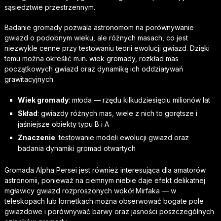
sąsiedztwie przestrzennym.
Badanie gromady pozwala astronomom na porównywanie
gwiazd o podobnym wieku, ale różnych masach, co jest
niezwykle cenne przy testowaniu teorii ewolucji gwiazd. Dzięki
temu można określić m.in. wiek gromady, rozkład mas
początkowych gwiazd oraz dynamikę ich oddziaływań
grawitacyjnych.
Wiek gromady
: młoda — rzędu kilkudziesięciu milionów lat
Skład
: gwiazdy różnych mas, wiele z nich to gorętsze i
jaśniejsze obiekty typu B i A
Znaczenie
: testowanie modeli ewolucji gwiazd oraz
badania dynamiki gromad otwartych
Gromada Alpha Persei jest również interesująca dla amatorów
astronomii, ponieważ na ciemnym niebie daje efekt delikatnej
mgławicy gwiazd rozproszonych wokół Mirfaka — w
teleskopach lub lornetkach można obserwować bogate pole
gwiazdowe i porównywać barwy oraz jasności poszczególnych