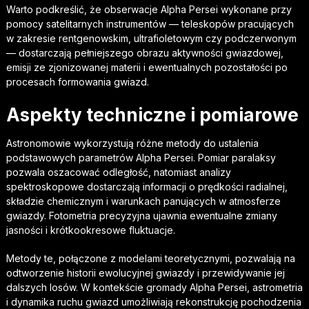
Warto podkreślić, że obserwacje Alpha Persei wykonane przy
pomocy satelitarnych instrumentów — teleskopów pracujących
w zakresie rentgenowskim, ultrafioletowym czy podczerwonym
— dostarczają pełniejszego obrazu aktywności gwiazdowej,
emisji ze zjonizowanej materii i ewentualnych pozostałości po
procesach formowania gwiazd.
Aspekty techniczne i pomiarowe
Astronomowie wykorzystują różne metody do ustalenia
podstawowych parametrów Alpha Persei. Pomiar paralaksy
pozwala oszacować odległość, natomiast analizy
spektroskopowe dostarczają informacji o prędkości radialnej,
składzie chemicznym i warunkach panujących w atmosferze
gwiazdy. Fotometria precyzyjna ujawnia ewentualne zmiany
jasności i krótkookresowe fluktuacje.
Metody te, połączone z modelami teoretycznymi, pozwalają na
odtworzenie historii ewolucyjnej gwiazdy i przewidywanie jej
dalszych losów. W kontekście gromady Alpha Persei, astrometria
i dynamika ruchu gwiazd umożliwiają rekonstrukcję pochodzenia