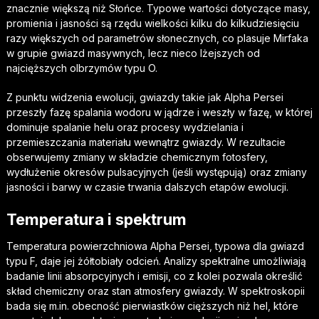
znacznie większą niż Słońce. Typowe wartości dotyczące masy,
promienia i jasności są rzędu wielkości kilku do kilkudziesięciu
razy większych od parametrów słonecznych, co plasuje Mirfaka
w grupie gwiazd masywnych, lecz nieco lżejszych od
najcięższych olbrzymów typu O.
Z punktu widzenia ewolucji, gwiazdy takie jak Alpha Persei
przeszły fazę spalania wodoru w jądrze i weszły w fazę, w której
dominuje spalanie helu oraz procesy wydzielania i
przemieszczania materiału wewnątrz gwiazdy. W rezultacie
obserwujemy zmiany w składzie chemicznym fotosfery,
wydłużenie okresów pulsacyjnych (jeśli występują) oraz zmiany
jasności i barwy w czasie trwania dalszych etapów ewolucji.
Temperatura i spektrum
Temperatura powierzchniowa Alpha Persei, typowa dla gwiazd
typu F, daje jej żółtobiały odcień. Analizy spektralne umożliwiają
badanie linii absorpcyjnych i emisji, co z kolei pozwala określić
skład chemiczny oraz stan atmosfery gwiazdy. W spektroskopii
bada się m.in. obecność pierwiastków cięższych niż hel, które