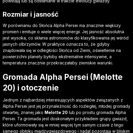
powstają lub są odsłaniane w trakcie ewolucji gwiazdy.
Rozmiar i jasność
W porównaniu do Słońca Alpha Persei ma znacznie większy
promień i emituje o wiele więcej energii. Jej jasność absolutna
jest wysoka, co skłania astronomów do klasyfikowania jej wśród
jasnych olbrzymów. W praktyce oznacza to, że gdyby
znajdowała się w odległości Słońca od Ziemi, oświetlenie na
powierzchni planety byłoby ekstremalnie intensywne, a
temperatura znacznie przekraczałaby ziemskie warunki.
Gromada Alpha Persei (Melotte
20) i otoczenie
Jednym z najbardziej interesujących aspektów związanych z
Alpha Persei jest jej przynależność do rozległej, młodej gromady
otwartej, znanej jako
Melotte 20
lub po prostu gromada Alpha
Persei. Ta gromada jest doskonałym przykładem grupy gwiazd,
które uformowały się w mniej więcej tym samym czasie z tego
samego obłoku międzygwiazdowego i nadal pozostają w bliskim