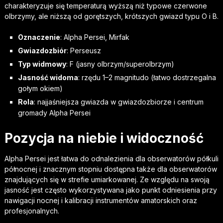
charakteryzuje się temperaturą wyższą niż typowe czerwone
olbrzymy, ale niższą od gorętszych, krótszych gwiazd typu O i B.
Oznaczenie
: Alpha Persei, Mirfak
Gwiazdozbiór
: Perseusz
Typ widmowy
: F (jasny olbrzym/superolbrzym)
Jasność widoma
: rzędu 1–2 magnitudo (łatwo dostrzegalna
gołym okiem)
Rola
: najjaśniejsza gwiazda w gwiazdozbiorze i centrum
gromady Alpha Persei
Pozycja na niebie i widoczność
Alpha Persei jest łatwa do odnalezienia dla obserwatorów półkuli
północnej i znacznym stopniu dostępna także dla obserwatorów
znajdujących się w strefie umiarkowanej. Ze względu na swoją
jasność jest często wykorzystywana jako punkt odniesienia przy
nawigacji nocnej i kalibracji instrumentów amatorskich oraz
profesjonalnych.