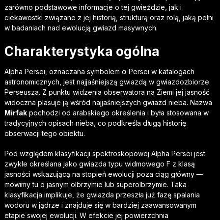
zarówno podstawowe informacje o tej gwieździe, jak i
ciekawostki związane z jej historią, strukturą oraz rolą, jaką pełni
w badaniach nad ewolucją gwiazd masywnych.
Charakterystyka ogólna
Alpha Persei, oznaczana symbolem α Persei w katalogach
astronomicznych, jest najjaśniejszą gwiazdą w gwiazdozbiorze
Perseusza. Z punktu widzenia obserwatora na Ziemi jej jasność
widoczna plasuje ją wśród najjaśniejszych gwiazd nieba. Nazwa
Mirfak
pochodzi od arabskiego określenia i była stosowana w
tradycyjnych opisach nieba, co podkreśla długą historię
obserwacji tego obiektu.
Pod względem klasyfikacji spektroskopowej Alpha Persei jest
zwykle określana jako gwiazda typu widmowego F z klasą
jasności wskazującą na stopień ewolucji poza ciąg główny —
mówimy tu o jasnym olbrzymie lub superolbrzymie. Taka
klasyfikacja implikuje, że gwiazda przeszła już fazę spalania
wodoru w jądrze i znajduje się w bardziej zaawansowanym
etapie swojej ewolucji. W efekcie jej powierzchnia