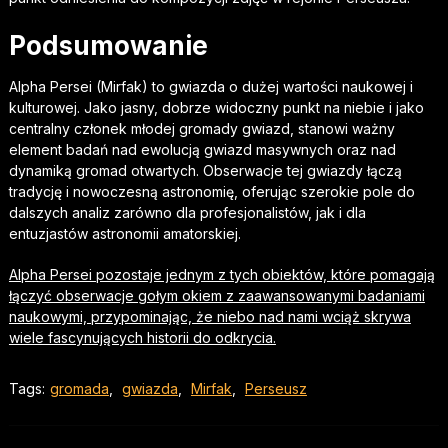
Podsumowanie
Alpha Persei (Mirfak) to gwiazda o dużej wartości naukowej i
kulturowej. Jako jasny, dobrze widoczny punkt na niebie i jako
centralny członek młodej gromady gwiazd, stanowi ważny
element badań nad ewolucją gwiazd masywnych oraz nad
dynamiką gromad otwartych. Obserwacje tej gwiazdy łączą
tradycję i nowoczesną astronomię, oferując szerokie pole do
dalszych analiz zarówno dla profesjonalistów, jak i dla
entuzjastów astronomii amatorskiej.
Alpha Persei pozostaje jednym z tych obiektów, które pomagają
łączyć obserwacje gołym okiem z zaawansowanymi badaniami
naukowymi, przypominając, że niebo nad nami wciąż skrywa
wiele fascynujących historii do odkrycia.
Tags:
gromada
,
gwiazda
,
Mirfak
,
Perseusz