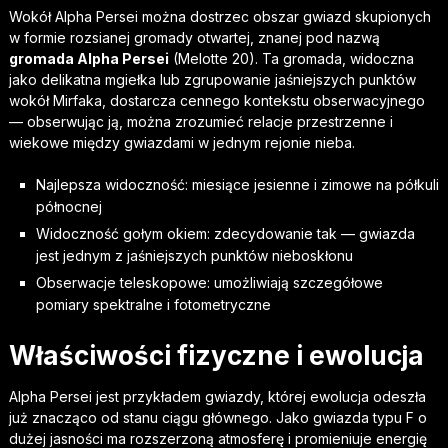
Wokół Alpha Persei można dostrzec obszar gwiazd skupionych
w formie rozsianej gromady otwartej, znanej pod nazwą
gromada Alpha Persei
(Melotte 20). Ta gromada, widoczna
jako delikatna mgiełka lub zgrupowanie jaśniejszych punktów
wokół Mirfaka, dostarcza cennego kontekstu obserwacyjnego
— obserwując ją, można zrozumieć relacje przestrzenne i
wiekowe między gwiazdami w jednym rejonie nieba.
Najlepsza widoczność: miesiące jesienne i zimowe na półkuli
północnej
Widoczność gołym okiem: zdecydowanie tak — gwiazda
jest jednym z jaśniejszych punktów nieboskłonu
Obserwacje teleskopowe: umożliwiają szczegółowe
pomiary spektralne i fotometryczne
Właściwości fizyczne i ewolucja
Alpha Persei jest przykładem gwiazdy, której ewolucja odeszła
już znacząco od stanu ciągu głównego. Jako gwiazda typu F o
dużej jasności ma rozszerzoną atmosferę i promieniuje energię