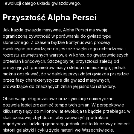
i ewolucji całego układu gwiazdowego.
Przyszłość Alpha Persei
Jak każda gwiazda masywna, Alpha Persei ma swoją
ograniczoną żywotność w porównaniu do gwiazd typu
słonecznego. Z czasem będzie kontynuować procesy
ewolucyjne prowadzące do jeszcze większego ochłodzenia i
rozrostu zewnętrznych warstw, a w końcu do gwałtowniejszych
przemian końcowych. Szczegóły tej przyszłości zależą od
precyzyjnych parametrów masy i składu chemicznego, jednak
można oczekiwać, że w dalekiej przyszłości gwiazda przejdzie
przez fazy charakterystyczne dla gwiazd masywnych,
prowadzące do znaczących zmian jej jasności i struktury.
Obserwacje długoczasowe oraz symulacje numeryczne
pozwolą lepiej zrozumieć tempo tych zmian. W perspektywie
kilkuset tysięcy do milionów lat ewolucja ta będzie przebiegać w
skali czasowej zbyt dużej, aby zauważyć ją w trakcie
pojedynczej ludzkiej generacji, jednak jest to kluczowy element
historii galaktyki i cyklu życia materii we Wszechświecie.