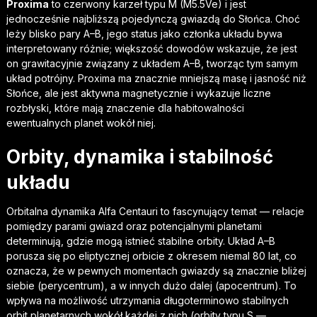
Proxima
to czerwony karzeł typu M (M5.5Ve) i jest
jednocześnie najbliższą pojedynczą gwiazdą do Słońca. Choć
leży blisko pary A–B, jego status jako członka układu bywa
interpretowany różnie; większość dowodów wskazuje, że jest
on grawitacyjnie związany z układem A–B, tworząc tym samym
układ potrójny. Proxima ma znacznie mniejszą masę i jasność niż
Słońce, ale jest aktywna magnetycznie i wykazuje liczne
rozbłyski, które mają znaczenie dla habitowalności
ewentualnych planet wokół niej.
Orbity, dynamika i stabilność
układu
Orbitalna dynamika Alfa Centauri to fascynujący temat — relacje
pomiędzy parami gwiazd oraz potencjalnymi planetami
determinują, gdzie mogą istnieć stabilne orbity. Układ A–B
porusza się po eliptycznej orbicie z okresem niemal 80 lat, co
oznacza, że w pewnych momentach gwiazdy są znacznie bliżej
siebie (perycentrum), a w innych dużo dalej (apocentrum). To
wpływa na możliwość utrzymania długoterminowo stabilnych
orbit planetarnych wokół każdej z nich (orbity typu S —