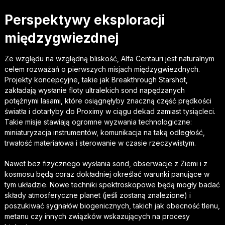
Perspektywy eksploracji
międzygwiezdnej
Ze względu na względną bliskość, Alfa Centauri jest naturalnym
celem rozważań o pierwszych misjach międzygwiezdnych.
Projekty koncepcyjne, takie jak Breakthrough Starshot,
zakładają wysłanie floty ultralekich sond napędzanych
potężnymi lasami, które osiągnęłyby znaczną część prędkości
światła i dotarłyby do Proximy w ciągu dekad zamiast tysiącleci.
Takie misje stawiają ogromne wyzwania technologiczne:
miniaturyzacja instrumentów, komunikacja na taką odległość,
trwałość materiałowa i sterowanie w czasie rzeczywistym.
Nawet bez fizycznego wysłania sond, obserwacje z Ziemi i z
kosmosu będą coraz dokładniej określać warunki panujące w
tym układzie. Nowe techniki spektroskopowe będą mogły badać
składy atmosferyczne planet (jeśli zostaną znalezione) i
poszukiwać sygnałów biogenicznych, takich jak obecność tlenu,
metanu czy innych związków wskazujących na procesy