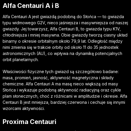
Alfa Centauri A i B
Alfa Centauri A jest gwiazdą podobną do Słońca — to gwiazda
typu widmowego G2V, nieco jaśniejsza i masywniejsza od naszej
gwiazdy. Jej towarzysz, Alfa Centauri B, to gwiazda typu K1V,
chłodniejsza i mniej masywna. Obie gwiazdy tworzą ciasny układ
binarny o okresie orbitalnym około 79,9 lat. Odległość między
nimi zmienia się w trakcie orbity od około 11 do 35 jednostek
astronomicznych (AU), co wpływa na dynamikę potencjalnych
orbit planetarnych.
Właściwości fizyczne tych gwiazd są szczegółowo badane:
masa, promień, jasność, aktywność magnetyczna i składy
chemiczne. Alfa Centauri A ma masę nieco większą od masy
Słońca i wykazuje podobną aktywność radiacyjną oraz cykle
plam słonecznych, choć z różnicami w amplitudzie i okresie. Alfa
Centauri B jest mniejsza, bardziej czerwona i cechuje się innymi
wzorcami aktywności.
Proxima Centauri