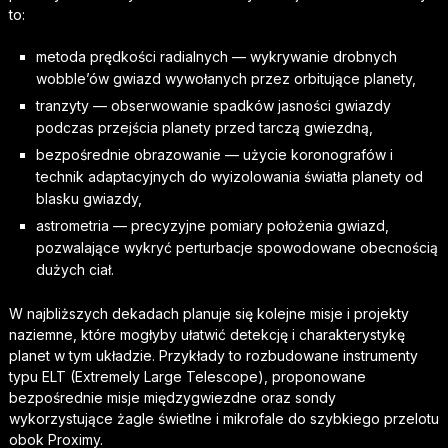
to:
metoda prędkości radialnych — wykrywanie drobnych
wobble’ów gwiazd wywołanych przez orbitujące planety,
tranzyty — obserwowanie spadków jasności gwiazdy
podczas przejścia planety przed tarczą gwiezdną,
bezpośrednie obrazowanie — użycie koronografów i
technik adaptacyjnych do wyizolowania światła planety od
blasku gwiazdy,
astrometria — precyzyjne pomiary położenia gwiazd,
pozwalające wykryć perturbacje spowodowane obecnością
dużych ciał.
W najbliższych dekadach planuje się kolejne misje i projekty
naziemne, które mogłyby ułatwić detekcję i charakterystykę
planet w tym układzie. Przykłady to rozbudowane instrumenty
typu ELT (Extremely Large Telescope), proponowane
bezpośrednie misje międzygwiezdne oraz sondy
wykorzystujące żagle świetlne i mikrofale do szybkiego przelotu
obok Proximy.