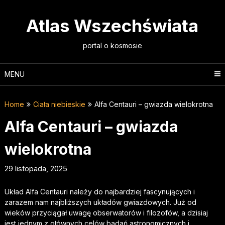
Skip
to
Atlas Wszechświata
content
portal o kosmosie
MENU
Home
Ciała niebieskie
Alfa Centauri – gwiazda wielokrotna
Alfa Centauri – gwiazda
wielokrotna
29 listopada, 2025
Układ Alfa Centauri należy do najbardziej fascynujących i
zarazem nam najbliższych układów gwiazdowych. Już od
wieków przyciągał uwagę obserwatorów i filozofów, a dzisiaj
jest jednym z głównych celów badań astronomicznych i