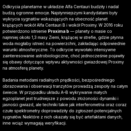
Odkrycia planetarne w układzie Alfa Centauri budziły i nadal
budzą ogromne emocje. Najsłynniejszymi kandydatami były
wykrycia sygnałów wskazujących na obecność planet
krążących wokół Alfa Centauri B i wokół Proximy. W 2016 roku
potwierdzono istnienie
Proxima b
— planety o masie co
najmniej około 1,3 masy Ziemi, krążącej w strefie, gdzie płynna
woda mogłaby istnieć na powierzchni, zakładając odpowiednie
warunki atmosferyczne. To odkrycie wywołało intensywne
zainteresowanie astrobiologiczne, choć jednocześnie pojawiły
się obawy dotyczące wpływu aktywności gwiazdowej Proximy
na atmosferę planety.
Badania metodami radialnych prędkości, bezpośredniego
obrazowania i obserwacji tranzytów prowadzą zespoły na całym
świecie. W przypadku układu A–B wykrywanie małych
egzoplanet jest trudniejsze z powodu złożoności dynamiki i
jasności gwiazd, ale techniki takie jak interferometria oraz coraz
czułe spektrometry doprowadziły do zgłoszeń potencjalnych
sygnałów. Niektóre z nich okazały się być artefaktami danych,
inne wciąż wymagają weryfikacji.