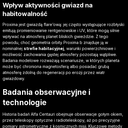
Wpływ aktywności gwiazd na
habitowalność
Proxima jest gwiazdą flare’ową: jej często występujące rozbłyski
emitują promieniowanie rentgenowskie i UV, które mogą silnie
wpływać na atmosferę planet bliskich gwieździe. Z tego
powodu, choć geometria orbity Proxima b znajduje ją w
nominalnej
strefie habitacyjnej
, warunki powierzchniowe i
możliwość zachowania gęstej atmosfery pozostają wątpliwe.
Badania modelowe rozważają scenariusze, w których planeta
może być chroniona magnetosferą albo posiadać grubą
atmosferę zdolną do regeneracji po erozji przez wiatr
gwiazdowy.
Badania obserwacyjne i
technologie
Historia badań Alfa Centauri obejmuje obserwacje gołym okiem,
przez teleskopy optyczne i radioteleskopy, aż po precyzyjne
pomiary astrometryczne z kosmicznych misji. Kluczowe metody