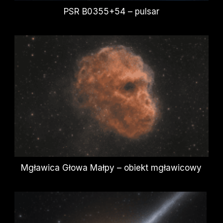
PSR B0355+54 – pulsar
Mgławica Głowa Małpy – obiekt mgławicowy