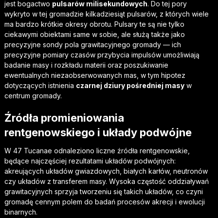
jest bogactwo
pulsarów milisekundowych
. Do tej pory
wykryto w tej gromadzie kilkadziesiąt pulsarów, z których wiele
ma bardzo krótkie okresy obrotu. Pulsary te są nie tylko
ciekawymi obiektami same w sobie, ale służą także jako
precyzyjne sondy pola grawitacyjnego gromady — ich
precyzyjne pomiary czasów przybycia impulsów umożliwiają
badanie masy i rozkładu materii oraz poszukiwanie
ewentualnych niezaobserwowanych mas, w tym hipotez
dotyczących istnienia
czarnej dziury pośredniej masy
w
centrum gromady.
Źródła promieniowania
rentgenowskiego i układy podwójne
W 47 Tucanae odnaleziono liczne źródła rentgenowskie,
będące najczęściej rezultatami układów podwójnych:
akreujących układów gwiazdowych, białych karłów, neutronów
czy układów z transferem masy. Wysoka częstość oddziaływań
grawitacyjnych sprzyja tworzeniu się takich układów, co czyni
gromadę cennym polem do badań procesów akrecji i ewolucji
binarnych.