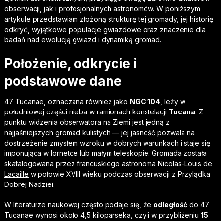
obserwacji, jak i profesjonalnych astronomów. W poniższym
artykule przedstawiam złożoną strukturę tej gromady, jej historię
odkryć, wyjątkowe populacje gwiazdowe oraz znaczenie dla
badań nad ewolucją gwiazd i dynamiką gromad.
Położenie, odkrycie i
podstawowe dane
47 Tucanae, oznaczana również jako
NGC 104
, leży w
południowej części nieba w ramionach konstelacji
Tucana
. Z
punktu widzenia obserwatora na Ziemi jest jedną z
najjaśniejszych gromad kulistych — jej jasność pozwala na
dostrzeżenie zmysłem wzroku w dobrych warunkach i staje się
imponująca w lornetce lub małym teleskopie. Gromada została
skatalogowana przez francuskiego astronoma
Nicolas-Louis de
Lacaille
w połowie XVIII wieku podczas obserwacji z Przylądka
Dobrej Nadziei.
W literaturze naukowej często podaje się, że
odległość
do 47
Tucanae wynosi około 4,5 kiloparseka, czyli w przybliżeniu
15