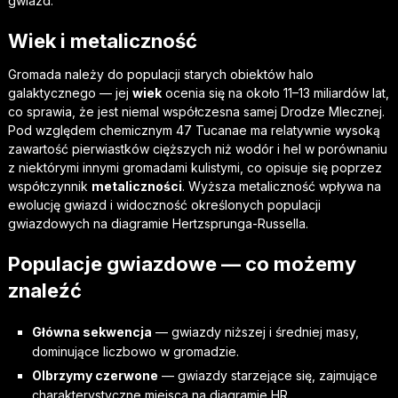
gwiazd.
Wiek i metaliczność
Gromada należy do populacji starych obiektów halo
galaktycznego — jej
wiek
ocenia się na około 11–13 miliardów lat,
co sprawia, że jest niemal współczesna samej Drodze Mlecznej.
Pod względem chemicznym 47 Tucanae ma relatywnie wysoką
zawartość pierwiastków cięższych niż wodór i hel w porównaniu
z niektórymi innymi gromadami kulistymi, co opisuje się poprzez
współczynnik
metaliczności
. Wyższa metaliczność wpływa na
ewolucję gwiazd i widoczność określonych populacji
gwiazdowych na diagramie Hertzsprunga-Russella.
Populacje gwiazdowe — co możemy
znaleźć
Główna sekwencja
— gwiazdy niższej i średniej masy,
dominujące liczbowo w gromadzie.
Olbrzymy czerwone
— gwiazdy starzejące się, zajmujące
charakterystyczne miejsca na diagramie HR.