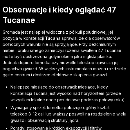
Obserwacje i kiedy oglądać 47
Tucanae
Gromada jest najlepiej widoczna z półkuli południowej; jej
pozycja w konstelacji
Tucana
sprawia, że dla obserwatorów
północnych warunki nie są sprzyjające. Przy bezchmurnym
niebie i braku silnego zanieczyszczenia światłem 47 Tucanae
może być dostrzeżona gołym okiem jako mglista plamka.
Jednak dopiero lornetka czy niewielki teleskop ujawniają jej
bogactwo gwiazd. W większych instrumentach można rozdzielić
gęste centrum i dostrzec efektowne skupienia gwiazd.
Najlepsze miesiące do obserwacji: miesiące, kiedy
konstelacja Tucana jest wysoko nad horyzontem (przede
wszystkim lokalne noce południowe podczas połowy roku).
Wymagany sprzęt: lornetka pokazuje ogólny kształt;
teleskop 8–12 cali lub większy pozwoli na rozdzielenie wielu
gwiazd i obserwację struktury jądra.
Porady: stosowanie krótkich ekspozycji i filtrów