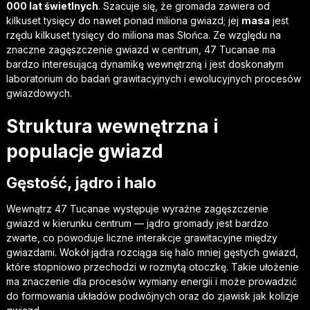
000 lat świetlnych
. Szacuje się, że gromada zawiera od
kilkuset tysięcy do nawet ponad miliona gwiazd; jej
masa
jest
rzędu kilkuset tysięcy do miliona mas Słońca. Ze względu na
znaczne zagęszczenie gwiazd w centrum, 47 Tucanae ma
bardzo interesującą dynamikę wewnętrzną i jest doskonałym
laboratorium do badań grawitacyjnych i ewolucyjnych procesów
gwiazdowych.
Struktura wewnętrzna i
populacje gwiazd
Gęstość, jądro i halo
Wewnątrz 47 Tucanae występuje wyraźne zagęszczenie
gwiazd w kierunku centrum — jądro gromady jest bardzo
zwarte, co powoduje liczne interakcje grawitacyjne między
gwiazdami. Wokół jądra rozciąga się halo mniej gęstych gwiazd,
które stopniowo przechodzi w rozmytą otoczkę. Takie ułożenie
ma znaczenie dla procesów wymiany energii i może prowadzić
do formowania układów podwójnych oraz do zjawisk jak kolizje