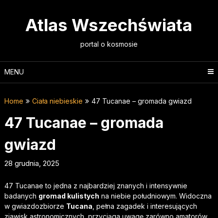
Skip
to
Atlas Wszechświata
content
portal o kosmosie
MENU
Home
Ciała niebieskie
47 Tucanae – gromada gwiazd
47 Tucanae – gromada
gwiazd
28 grudnia, 2025
47 Tucanae to jedna z najbardziej znanych i intensywnie
badanych
gromad kulistych
na niebie południowym. Widoczna
w gwiazdozbiorze
Tucana
, pełna zagadek i interesujących
zjawisk astronomicznych, przyciąga uwagę zarówno amatorów