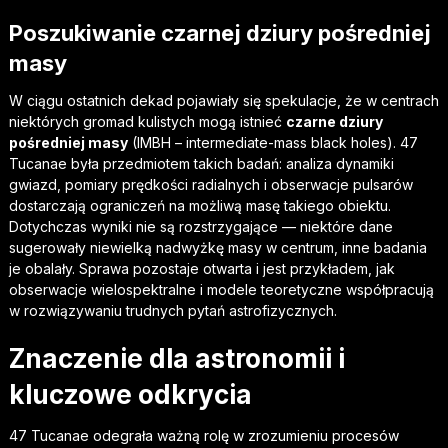
Poszukiwanie czarnej dziury pośredniej
masy
W ciągu ostatnich dekad pojawiały się spekulacje, że w centrach
niektórych gromad kulistych mogą istnieć
czarne dziury
pośredniej masy
(IMBH – intermediate-mass black holes). 47
Tucanae była przedmiotem takich badań: analiza dynamiki
gwiazd, pomiary prędkości radialnych i obserwacje pulsarów
dostarczają ograniczeń na możliwą masę takiego obiektu.
Dotychczas wyniki nie są rozstrzygające — niektóre dane
sugerowały niewielką nadwyżkę masy w centrum, inne badania
je obalały. Sprawa pozostaje otwarta i jest przykładem, jak
obserwacje wielospektralne i modele teoretyczne współpracują
w rozwiązywaniu trudnych pytań astrofizycznych.
Znaczenie dla astronomii i
kluczowe odkrycia
47 Tucanae odegrała ważną rolę w zrozumieniu procesów