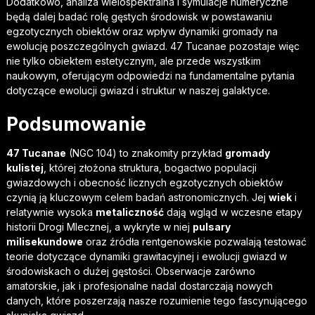
Dodatkowo, analiza wielospektralna i symulacje numeryczne
będą dalej badać rolę gęstych środowisk w powstawaniu
egzotycznych obiektów oraz wpływ dynamiki gromady na
ewolucję poszczególnych gwiazd. 47 Tucanae pozostaje więc
nie tylko obiektem estetycznym, ale przede wszystkim
naukowym, oferującym odpowiedzi na fundamentalne pytania
dotyczące ewolucji gwiazd i struktur w naszej galaktyce.
Podsumowanie
47 Tucanae
(NGC 104) to znakomity przykład
gromady
kulistej
, której złożona struktura, bogactwo populacji
gwiazdowych i obecność licznych egzotycznych obiektów
czynią ją kluczowym celem badań astronomicznych. Jej
wiek
i
relatywnie wysoka
metaliczność
dają wgląd w wczesne etapy
historii Drogi Mlecznej, a wykryte w niej
pulsary
milisekundowe
oraz źródła rentgenowskie pozwalają testować
teorie dotyczące dynamiki grawitacyjnej i ewolucji gwiazd w
środowiskach o dużej gęstości. Obserwacje zarówno
amatorskie, jak i profesjonalne nadal dostarczają nowych
danych, które poszerzają nasze rozumienie tego fascynującego