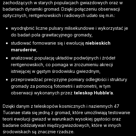
zachodzących w starych populacjach gwiazdowych oraz w
badaniach dynamiki gromad. Dzięki połączeniu obserwacji
optycznych, rentgenowskich i radiowych udało się m.in.:
wyodrębnić liczne pulsary milisekundowe i wykorzystać je
do badań pola grawitacyjnego gromady,
studiować formowanie się i ewolucję
niebieskich
maruderów
,
analizować populację układów podwójnych i źródeł
rentgenowskich, co pomaga w zrozumieniu akrecji
istniejącej w gęstym środowisku gwiezdnym,
przeprowadzać precyzyjne pomiary odległości i struktury
gromady za pomocą fotometrii i astrometrii, w tym
obserwacji wykonanych przez
teleskop Hubble’a
.
Dzięki danym z teleskopów kosmicznych i naziemnych 47
Tucanae stała się jedną z gromad, które umożliwiają testowanie
teorii ewolucji gwiazd w warunkach wysokiej gęstości oraz
badanie oddziaływań międzygwiazdowych, które w innych
środowiskach są znacznie rzadsze.