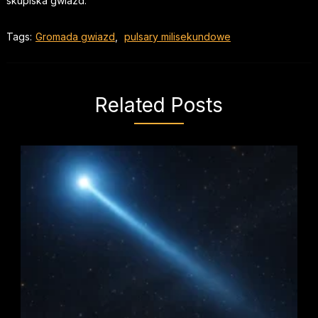
skupiska gwiazd.
Tags:
Gromada gwiazd
,
pulsary milisekundowe
Related Posts