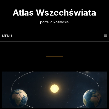
Skip
to
Atlas Wszechświata
content
portal o kosmosie
MENU
Tag:
pomiary kątowe