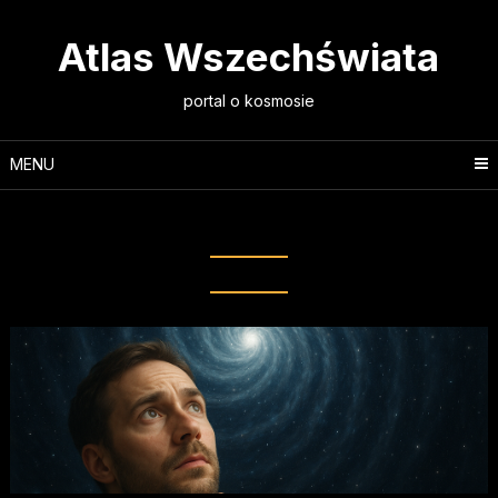
Skip
to
Atlas Wszechświata
content
portal o kosmosie
MENU
Tag:
lęk