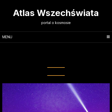
Skip
to
Atlas Wszechświata
content
portal o kosmosie
MENU
Tag:
kosmiczne tunele
czasoprzestrzenne