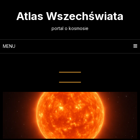
Skip
to
Atlas Wszechświata
content
portal o kosmosie
MENU
Tag:
karły czerwone