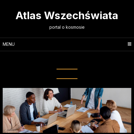
Skip
to
Atlas Wszechświata
content
portal o kosmosie
MENU
Tag:
hotele