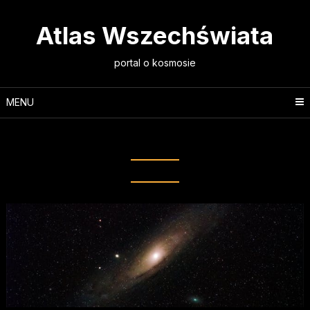
Skip
to
Atlas Wszechświata
content
portal o kosmosie
MENU
Tag:
formacje geologiczne