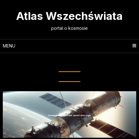
Skip
to
Atlas Wszechświata
content
portal o kosmosie
MENU
Tag:
Blue Origin