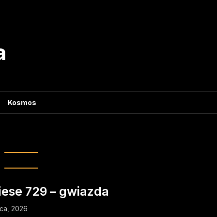
a
Kosmos
ność magnetyczna
iese 729 – gwiazda
pca, 2026