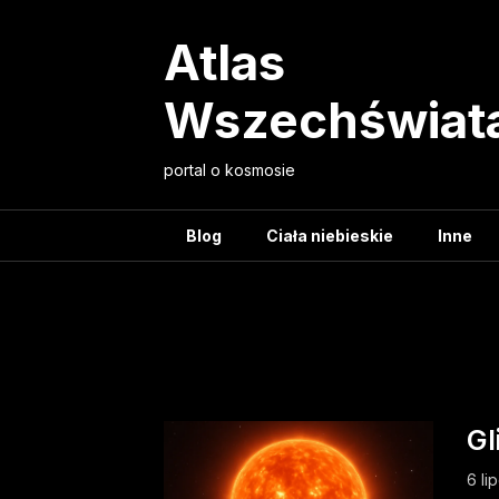
Skip
to
Atlas
content
Wszechświat
portal o kosmosie
Blog
Ciała niebieskie
Inne
Tag:
aktyw
Gl
6 li