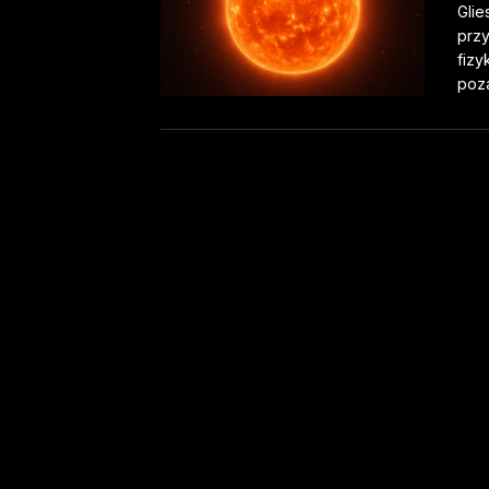
Glie
prz
fizy
poza