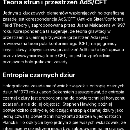
Teoria strun i przestrzeń AdS/CFT
Jednym z kluczowych elementów wspierających holograficzną
zasadę jest korespondencja AdS/CFT (Anti-de Sitter/Conformal
Field Theory), zaproponowana przez Juana Maldacena w 1997
roku. Korespondencja ta sugeruje, że teoria grawitacji w
przestrzeni o ujemnej krzywiźnie (przestrzeń AdS) jest
równoważna teorii pola konforemnego (CFT) na jej granicy.
Innymi słowy, trójwymiarowa przestrzeń AdS może być opisana
przez dwuwymiarową teorię CFT, co jest bezpośrednim
przejawem holograficznej zasady.
Entropia czarnych dziur
Holograficzna zasada ma również związek z entropią czarnych
dziur. W 1973 roku Jacob Bekenstein zasugerował, że entropia
czarnej dziury jest proporcjonalna do powierzchni jej horyzontu
zdarzeń, a nie do jej objętości. Stephen Hawking później
potwierdził to odkrycie, obliczając entropię czarnej dziury jako
jedną czwartą powierzchni horyzontu zdarzeń w jednostkach
Plancka. To odkrycie było jednym z pierwszych wskazówek, że
informacje w przestrzeni mogą być zakodowane na jej granicy.