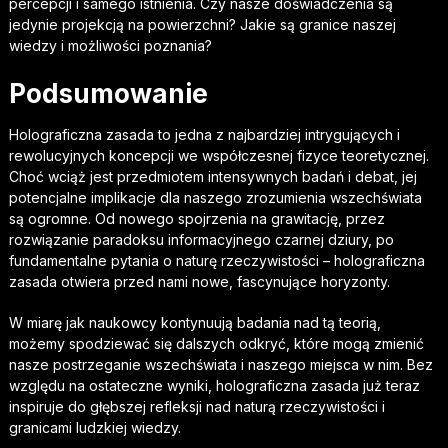
percepcji i samego istnienia. Czy nasze doświadczenia są
jedynie projekcją na powierzchni? Jakie są granice naszej
wiedzy i możliwości poznania?
Podsumowanie
Holograficzna zasada to jedna z najbardziej intrygujących i
rewolucyjnych koncepcji we współczesnej fizyce teoretycznej.
Choć wciąż jest przedmiotem intensywnych badań i debat, jej
potencjalne implikacje dla naszego zrozumienia wszechświata
są ogromne. Od nowego spojrzenia na grawitację, przez
rozwiązanie paradoksu informacyjnego czarnej dziury, po
fundamentalne pytania o naturę rzeczywistości – holograficzna
zasada otwiera przed nami nowe, fascynujące horyzonty.
W miarę jak naukowcy kontynuują badania nad tą teorią,
możemy spodziewać się dalszych odkryć, które mogą zmienić
nasze postrzeganie wszechświata i naszego miejsca w nim. Bez
względu na ostateczne wyniki, holograficzna zasada już teraz
inspiruje do głębszej refleksji nad naturą rzeczywistości i
granicami ludzkiej wiedzy.