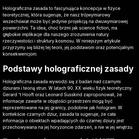
Holograficzna zasada to fascynująca koncepcja w fizyce
teoretycznej, która sugeruje, że nasz trójwymiarowy
wszechświat może być jedynie projekcją na dwuwymiarowej
powierzchni. Ta idea, choć brzmi jak science fiction, ma
głębokie implikacje dla naszego zrozumienia natury
rzeczywistości i struktury kosmosu. W niniejszym artykule
przyjrzymy się bliżej tej teorii, jej podstawom oraz potencjalnym
konsekwencjom.
Podstawy holograficznej zasady
Holograficzna zasada wywodzi się z badań nad czarnymi
dziurami i teorią strun. W latach 90. XX wieku fizyk teoretyczny
Gerard 't Hooft oraz Leonard Susskind zaproponowali, że
informacje zawarte w objętości przestrzeni mogą być
reprezentowane na jej granicy, podobnie jak hologram. W
kontekście czarnych dziur, zasada ta sugeruje, że cała
informacja o obiektach wpadających do czarnej dziury jest
przechowywana na jej horyzoncie zdarzeń, a nie w jej wnętrzu.