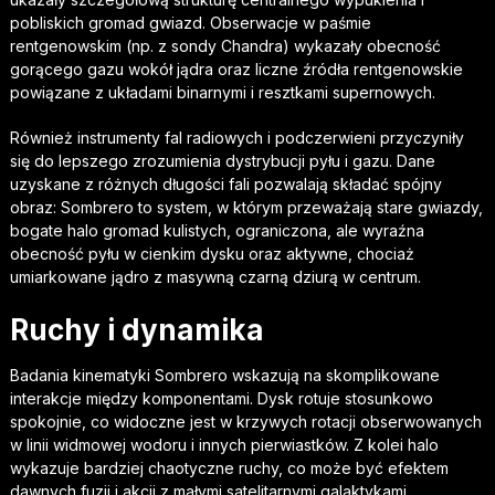
pobliskich gromad gwiazd. Obserwacje w paśmie
rentgenowskim (np. z sondy Chandra) wykazały obecność
gorącego gazu wokół jądra oraz liczne źródła rentgenowskie
powiązane z układami binarnymi i resztkami supernowych.
Również instrumenty fal radiowych i podczerwieni przyczyniły
się do lepszego zrozumienia dystrybucji pyłu i gazu. Dane
uzyskane z różnych długości fali pozwalają składać spójny
obraz: Sombrero to system, w którym przeważają stare gwiazdy,
bogate halo gromad kulistych, ograniczona, ale wyraźna
obecność pyłu w cienkim dysku oraz aktywne, chociaż
umiarkowane jądro z masywną czarną dziurą w centrum.
Ruchy i dynamika
Badania kinematyki Sombrero wskazują na skomplikowane
interakcje między komponentami. Dysk rotuje stosunkowo
spokojnie, co widoczne jest w krzywych rotacji obserwowanych
w linii widmowej wodoru i innych pierwiastków. Z kolei halo
wykazuje bardziej chaotyczne ruchy, co może być efektem
dawnych fuzji i akcji z małymi satelitarnymi galaktykami.