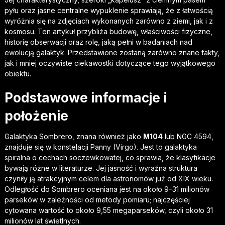
pyłu oraz jasne centralne wypuklenie sprawiają, że z łatwością
wyróżnia się na zdjęciach wykonanych zarówno z ziemi, jak i z
kosmosu. Ten artykuł przybliża budowę, właściwości fizyczne,
historię obserwacji oraz rolę, jaką pełni w badaniach nad
ewolucją galaktyk. Przedstawione zostaną zarówno znane fakty,
jak i mniej oczywiste ciekawostki dotyczące tego wyjątkowego
obiektu.
Podstawowe informacje i
położenie
Galaktyka Sombrero, znana również jako
M104
lub NGC 4594,
znajduje się w konstelacji Panny (Virgo). Jest to galaktyka
spiralna o cechach soczewkowatej, co sprawia, że klasyfikacje
bywają różne w literaturze. Jej jasność i wyraźna struktura
czyniły ją atrakcyjnym celem dla astronomów już od XIX wieku.
Odległość do Sombrero oceniana jest na około 9–31 milionów
parseków w zależności od metody pomiaru; najczęściej
cytowana wartość to około 9,55 megaparseków, czyli około 31
milionów lat świetlnych.