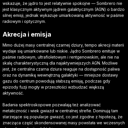
wskazuje, że jądro to jest relatywnie spokojne — Sombrero nie
jest klasycznym aktywnym jądrem galaktycznym (AGN) o bardzo
silnej emisji, jednak wykazuje umiarkowaną aktywność w paśmie
radiowym i optycznym.
Akrecja i emisja
Mimo dużej masy centralnej czarnej dziury, tempo akrecji materii
wydaje się umiarkowane lub niskie. Jądro Sombrero emituje w
paśmie radiowym, ultrafioletowym i rentgenowskim, ale nie na
skalę charakterystyczną dla najaktywniejszych AGN. Możliwe
jest, że centralna czarna dziura reaguje na dostępność paliwa
oraz na dynamikę wewnętrzną galaktyki — mniejsze dostawy
gazu do centrum powodują słabszą emisję, podczas gdy
epizody fuzji mogły w przeszłości wzbudzać większą
aktywność.
Badania spektroskopowe pozwalają też analizować
metaliczność i wiek gwiazd w centralnej strefie. Dominują tam
starzejące się populacje gwiazd, co jest zgodne z hipotezą, że
znacząca część skondensowanej masy powstała we wczesnych