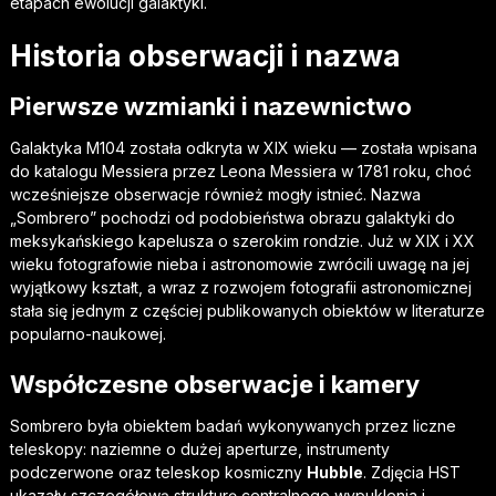
etapach ewolucji galaktyki.
Historia obserwacji i nazwa
Pierwsze wzmianki i nazewnictwo
Galaktyka M104 została odkryta w XIX wieku — została wpisana
do katalogu Messiera przez Leona Messiera w 1781 roku, choć
wcześniejsze obserwacje również mogły istnieć. Nazwa
„Sombrero” pochodzi od podobieństwa obrazu galaktyki do
meksykańskiego kapelusza o szerokim rondzie. Już w XIX i XX
wieku fotografowie nieba i astronomowie zwrócili uwagę na jej
wyjątkowy kształt, a wraz z rozwojem fotografii astronomicznej
stała się jednym z częściej publikowanych obiektów w literaturze
popularno-naukowej.
Współczesne obserwacje i kamery
Sombrero była obiektem badań wykonywanych przez liczne
teleskopy: naziemne o dużej aperturze, instrumenty
podczerwone oraz teleskop kosmiczny
Hubble
. Zdjęcia HST
ukazały szczegółową strukturę centralnego wypuklenia i