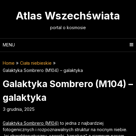
Skip
to
Atlas Wszechświata
content
portal o kosmosie
MENU
Home
Ciała niebieskie
Galaktyka Sombrero (M104) – galaktyka
Galaktyka Sombrero (M104) –
galaktyka
3 grudnia, 2025
Galaktyka Sombrero (M104)
to jedna z najbardziej
fotogenicznych i rozpoznawalnych struktur na nocnym niebie.
Jej charakterystyczny, szeroki „kapelusz” z ciemnym pasem