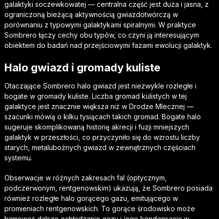
galaktyki soczewkowatej — centralna część jest duża i jasna, z
ograniczoną bieżącą aktywnością gwiazdotwórczą w
porównaniu z typowymi galaktykami spiralnymi. W praktyce
Sombrero łączy cechy obu typów, co czyni ją interesującym
obiektem do badań nad przejściowymi fazami ewolucji galaktyk.
Halo gwiazd i gromady kuliste
Otaczające Sombrero halo gwiazd jest niezwykle rozległe i
bogate w gromady kuliste. Liczba gromad kulistych w tej
galaktyce jest znacznie większa niż w Drodze Mlecznej —
szacunki mówią o kilku tysiącach takich gromad. Bogate halo
sugeruje skomplikowaną historię akrecji i fuzji mniejszych
galaktyk w przeszłości, co przyczyniło się do wzrostu liczby
starych, metalubożnych gwiazd w zewnętrznych częściach
systemu.
Obserwacje w różnych zakresach fal (optycznym,
podczerwonym, rentgenowskim) ukazują, że Sombrero posiada
również rozległe halo gorącego gazu, emitującego w
promieniach rentgenowskich. To gorące środowisko może
hamować dalsze ochładzanie gazu i jego kondensację w