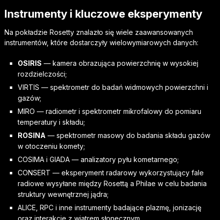
Instrumenty i kluczowe eksperymenty
Na pokładzie Rosetty znalazło się wiele zaawansowanych
instrumentów, które dostarczyły wielowymiarowych danych:
OSIRIS
— kamera obrazująca powierzchnię w wysokiej
rozdzielczości;
VIRTIS — spektrometr do badań widmowych powierzchni i
gazów;
MIRO — radiometr i spektrometr mikrofalowy do pomiaru
temperatury i składu;
ROSINA
— spektrometr masowy do badania składu gazów
w otoczeniu komety;
COSIMA i GIADA — analizatory pyłu kometarnego;
CONSERT — eksperyment radarowy wykorzystujący fale
radiowe wysyłane między Rosettą a Philae w celu badania
struktury wewnętrznej jądra;
ALICE, RPC i inne instrumenty badające plazmę, jonizację
oraz interakcje z wiatrem słonecznym.