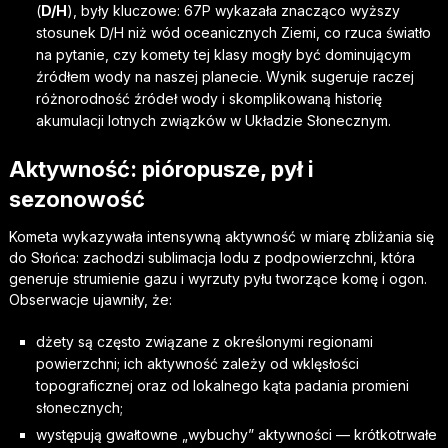
(
D/H
), były kluczowe: 67P wykazała znacząco wyższy
stosunek D/H niż wód oceanicznych Ziemi, co rzuca światło
na pytanie, czy komety tej klasy mogły być dominującym
źródłem wody na naszej planecie. Wynik sugeruje raczej
różnorodność źródeł wody i skomplikowaną historię
akumulacji lotnych związków w Układzie Słonecznym.
Aktywność: pióropusze, pył i
sezonowość
Kometa wykazywała intensywną aktywność w miarę zbliżania się
do Słońca: zachodzi sublimacja lodu z podpowierzchni, która
generuje strumienie gazu i wyrzuty pyłu tworzące komę i ogon.
Obserwacje ujawniły, że:
dżety są często związane z określonymi regionami
powierzchni; ich aktywność zależy od wklęsłości
topograficznej oraz od lokalnego kąta padania promieni
słonecznych;
występują gwałtowne „wybuchy” aktywności — krótkotrwałe