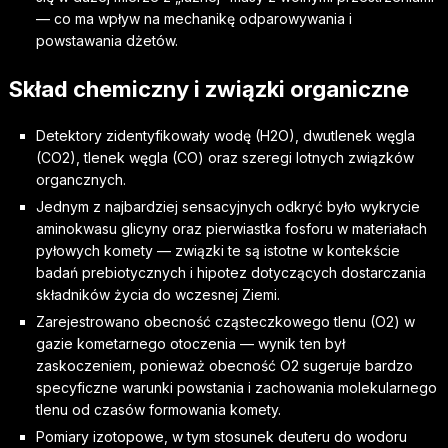
— co ma wpływ na mechanikę odparowywania i
powstawania dżetów.
Skład chemiczny i związki organiczne
Detektory zidentyfikowały wodę (H2O), dwutlenek węgla
(CO2), tlenek węgla (CO) oraz szeregi lotnych związków
organcznych.
Jednym z najbardziej sensacyjnych odkryć było wykrycie
aminokwasu glicyny oraz pierwiastka fosforu w materiałach
pyłowych komety — związki te są istotne w kontekście
badań prebiotycznych i hipotez dotyczących dostarczania
składników życia do wczesnej Ziemi.
Zarejestrowano obecność cząsteczkowego tlenu (O2) w
gazie kometarnego otoczenia — wynik ten był
zaskoczeniem, ponieważ obecność O2 sugeruje bardzo
specyficzne warunki powstania i zachowania molekularnego
tlenu od czasów formowania komety.
Pomiary izotopowe, w tym stosunek deuteru do wodoru