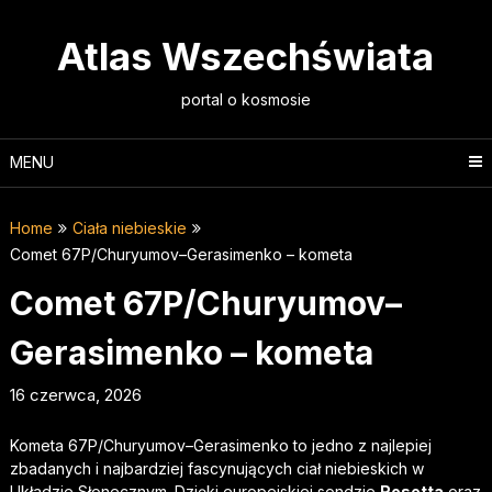
Skip
to
Atlas Wszechświata
content
portal o kosmosie
MENU
Home
Ciała niebieskie
Comet 67P/Churyumov–Gerasimenko – kometa
Comet 67P/Churyumov–
Gerasimenko – kometa
16 czerwca, 2026
Kometa 67P/Churyumov–Gerasimenko to jedno z najlepiej
zbadanych i najbardziej fascynujących ciał niebieskich w
Układzie Słonecznym. Dzięki europejskiej sondzie
Rosetta
oraz