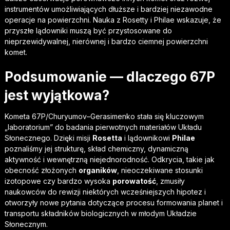
instrumentów umożliwiających dłuższe i bardziej niezawodne
operacje na powierzchni. Nauka z Rosetty i Philae wskazuje, że
przyszłe lądowniki muszą być przystosowane do
nieprzewidywalnej, nierównej i bardzo ciemnej powierzchni
komet.
Podsumowanie — dlaczego 67P
jest wyjątkowa?
Kometa 67P/Churyumov–Gerasimenko stała się kluczowym
„laboratorium” do badania pierwotnych materiałów Układu
Słonecznego. Dzięki misji
Rosetta
i lądownikowi
Philae
poznaliśmy jej strukturę, skład chemiczny, dynamiczną
aktywność i wewnętrzną niejednorodność. Odkrycia, takie jak
obecność złożonych
organików
, nieoczekiwane stosunki
izotopowe czy bardzo wysoka
porowatość
, zmusiły
naukowców do rewizji niektórych wcześniejszych hipotez i
otworzyły nowe pytania dotyczące procesu formowania planet i
transportu składników biologicznych w młodym Układzie
Słonecznym.