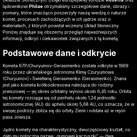
lądownikowi
Philae
otrzymaliśmy szczegółowe dane, obrazy i
pomiary, które znacząco poszerzyły naszą wiedzę o naturze
komet, procesach zachodzących w ich jądrze oraz o
materiałach, z których powstał wczesny Układ Słoneczny.
Poniżej znajduje się obszerny przegląd najważniejszych
informacji, odkryć i ciekawostek związanych z tą kometą.
Podstawowe dane i odkrycie
Kometa 67P/Churyumov–Gerasimenko została odkryta w 1969
roku przez ukraińskiego astronoma Klimę Czuryumowa
(Churyumov) i Swietłanę Gierasimenko (Gerasimenko). Znana
jest jako kometa krótkookresowa należąca do rodziny
jowiszowej — jej okres orbitalny wynosi około 6,45 roku. Orbita
tej komety rozciąga się od perihelu około 1,24 jednostki
astronomicznej (AU) do aphelu około 5,68 AU, co oznacza, że w
swojej podróży zbliża się do orbity Ziemi i oddala aż w rejon
pasa Jowisza.
Jądro komety ma charakterystyczny, dwuczęściowy kształt, co
dało mu potoczną nazwę
„gumowej kaczuszki”
— dwa