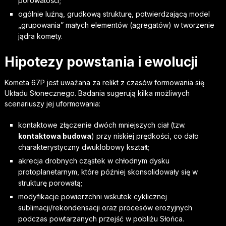
porowatości;
ogólnie luźną, grudkową strukturę, potwierdzającą model
„grupowania” małych elementów (agregatów) w tworzenie
jądra komety.
Hipotezy powstania i ewolucji
Kometa 67P jest uważana za relikt z czasów formowania się
Układu Słonecznego. Badania sugerują kilka możliwych
scenariuszy jej uformowania:
kontaktowe złączenie dwóch mniejszych ciał (tzw.
kontaktowa budowa
) przy niskiej prędkości, co dało
charakterystyczny dwuklobowy kształt;
akrecja drobnych cząstek w chłodnym dysku
protoplanetarnym, które później skonsolidowały się w
strukturę porowatą;
modyfikacje powierzchni wskutek cyklicznej
sublimacji/rekondensacji oraz procesów erozyjnych
podczas powtarzanych przejść w pobliżu Słońca.