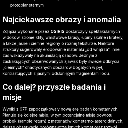
protoplanetarnym.
Najciekawsze obrazy i anomalia
Zdjęcia wykonane przez
OSIRIS
dostarczyły spektakularnych
widoków: strome klify, warstwowe tarasy, łupiny skalne i kratery,
a także jasne i ciemne regiony o różnej teksturze. Niektóre
struktury sugerowały erodowanie materiału „od wnętrza”, inne
zaś wskazywały na akumulację osadów. Jednym z
zaskakujących obserwowanych zjawisk były świeże odkrycia
„ciemnych” chaotycznych obszarów bogatych w pył,
kontrastujących z jasnymi odsłoniętymi fragmentami lodu.
Co dalej? przyszłe badania i
misje
Wyniki z 67P zapoczątkowały nową erę badań kometarnych.
Planuje się kolejne misje, w tym potencjalne misje powrotu
próbek (sample return) z materiałów kometarno-asteroidalnych,
dalsze obserwacje porównawcze innych komet oraz rozwój