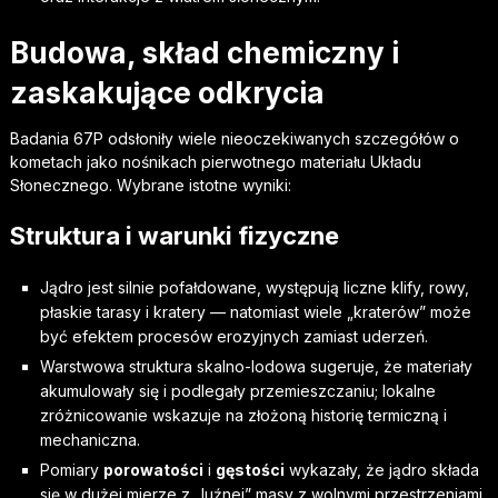
Budowa, skład chemiczny i
zaskakujące odkrycia
Badania 67P odsłoniły wiele nieoczekiwanych szczegółów o
kometach jako nośnikach pierwotnego materiału Układu
Słonecznego. Wybrane istotne wyniki:
Struktura i warunki fizyczne
Jądro jest silnie pofałdowane, występują liczne klify, rowy,
płaskie tarasy i kratery — natomiast wiele „kraterów” może
być efektem procesów erozyjnych zamiast uderzeń.
Warstwowa struktura skalno-lodowa sugeruje, że materiały
akumulowały się i podlegały przemieszczaniu; lokalne
zróżnicowanie wskazuje na złożoną historię termiczną i
mechaniczna.
Pomiary
porowatości
i
gęstości
wykazały, że jądro składa
się w dużej mierze z „luźnej” masy z wolnymi przestrzeniami