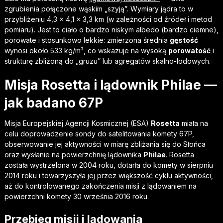
zgrubienia połączone wąskim „szyją”. Wymiary jądra to w
przybliżeniu 4,3 × 4,1 × 3,3 km (w zależności od źródeł i metod
pomiaru). Jest to ciało o bardzo niskym albedo (bardzo ciemne),
porowate i stosunkowo lekkie: zmierzona średnia
gęstość
wynosi około 533 kg/m³, co wskazuje na wysoką
porowatość
i
strukturę zbliżoną do „gruzu” lub agregatów skalno-lodowych.
Misja Rosetta i lądownik Philae —
jak badano 67P
Misja Europejskiej Agencji Kosmicznej (ESA)
Rosetta
miała na
celu doprowadzenie sondy do satelitowania komety 67P,
obserwowanie jej aktywności w miarę zbliżania się do Słońca
oraz wysłanie na powierzchnię lądownika
Philae
. Rosetta
została wystrzelona w 2004 roku, dotarła do komety w sierpniu
2014 roku i towarzyszyła jej przez większość cyklu aktywności,
aż do kontrolowanego zakończenia misji z lądowaniem na
powierzchni komety 30 września 2016 roku.
Przebieg misji i lądowania