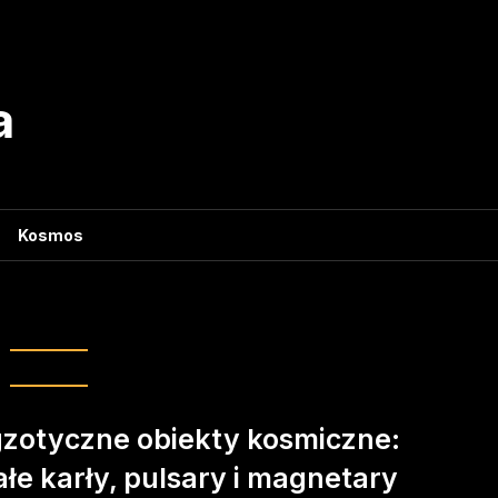
a
Kosmos
egoria:
Blog
zotyczne obiekty kosmiczne:
ałe karły, pulsary i magnetary