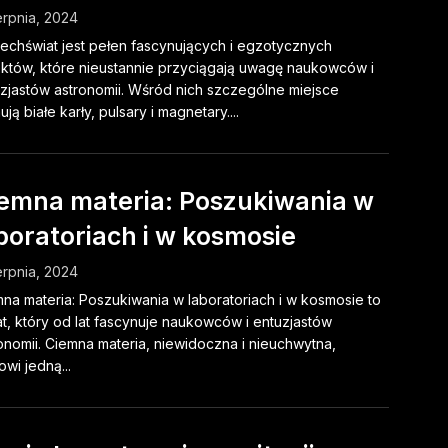
erpnia, 2024
chświat jest pełen fascynujących i egzotycznych
któw, które nieustannie przyciągają uwagę naukowców i
zjastów astronomii. Wśród nich szczególne miejsce
ują białe karły, pulsary i magnetary....
emna materia: Poszukiwania w
boratoriach i w kosmosie
erpnia, 2024
na materia: Poszukiwania w laboratoriach i w kosmosie to
t, który od lat fascynuje naukowców i entuzjastów
onomii. Ciemna materia, niewidoczna i nieuchwytna,
owi jedną...