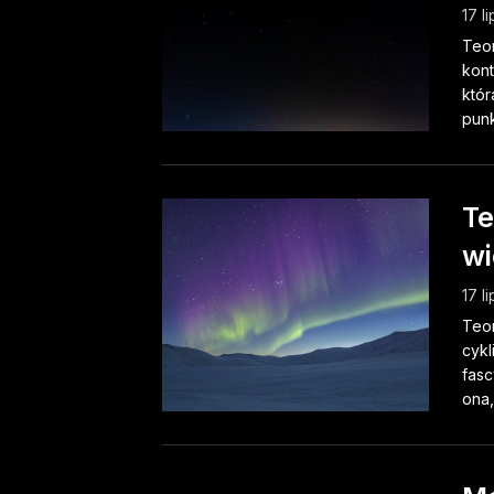
17 l
Teor
kont
któr
punk
Te
wi
17 l
Teor
cykl
fasc
ona,