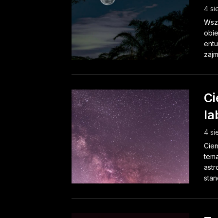
4 si
Wsze
obie
entu
zajm
Ci
la
4 si
Ciem
tema
astr
stan