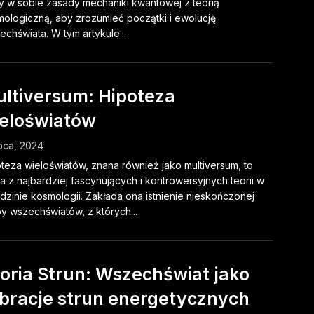
y w sobie zasady mechaniki kwantowej z teorią
ologiczną, aby zrozumieć początki i ewolucję
chświata. W tym artykule...
ltiversum: Hipoteza
eloświatów
ipca, 2024
teza wieloświatów, znana również jako multiversum, to
a z najbardziej fascynujących i kontrowersyjnych teorii w
dzinie kosmologii. Zakłada ona istnienie nieskończonej
by wszechświatów, z których...
oria Strun: Wszechświat jako
bracje strun energetycznych