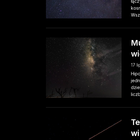
łącz
kosm
Wsze
Mu
wi
17 l
Hipo
jedn
dzie
licz
Te
wi